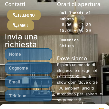
Contatti
Orari di apertura
Dal lunedì al
TELEFONO
sabato
8:00 – 12:30
EMAIL
15:30 – 19:30
Invia una
Domenica
richiesta
Chiuso
Dove siamo
Esplora un mondo di
eleganza e design nei
nostri 2.000 mq di
showroom, dove oltre
100 ambienti unici ti
attendono per ispirarti e
sorprenderti!​