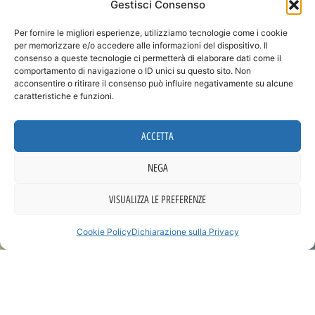
Gestisci Consenso
Per fornire le migliori esperienze, utilizziamo tecnologie come i cookie
per memorizzare e/o accedere alle informazioni del dispositivo. Il
consenso a queste tecnologie ci permetterà di elaborare dati come il
comportamento di navigazione o ID unici su questo sito. Non
acconsentire o ritirare il consenso può influire negativamente su alcune
caratteristiche e funzioni.
ACCETTA
NEGA
Ho letto e accettare
la vostra
Privacy policy
.
VISUALIZZA LE PREFERENZE
INVIA LA
RICHIESTA
Cookie Policy
Dichiarazione sulla Privacy