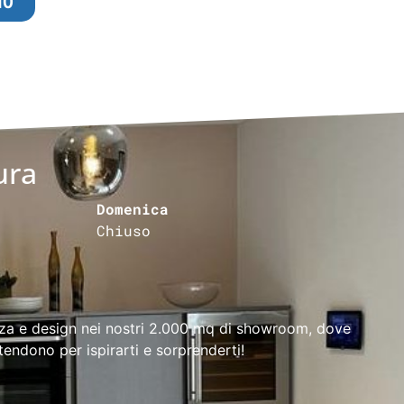
NO
ura
Domenica
Chiuso
za e design nei nostri 2.000 mq di showroom, dove
tendono per ispirarti e sorprenderti!​