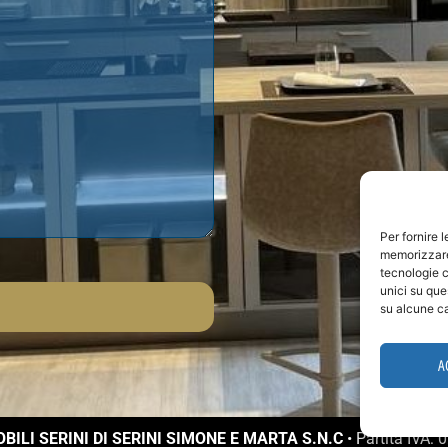
Per fornire 
memorizzare 
tecnologie c
unici su que
su alcune ca
A
BILI SERINI DI SERINI SIMONE E MARTA S.N.C
• Partita IVA: