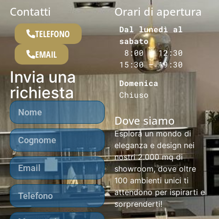
Contatti
Orari di apertura
Dal lunedì al
TELEFONO
sabato
8:00 – 12:30
EMAIL
15:30 – 19:30
Invia una
Domenica
richiesta
Chiuso
Dove siamo
Esplora un mondo di
eleganza e design nei
nostri 2.000 mq di
showroom, dove oltre
100 ambienti unici ti
attendono per ispirarti e
sorprenderti!​