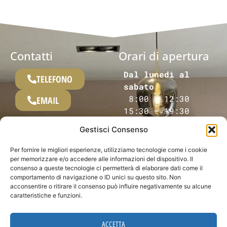
Contatti
Orari di apertura
Dal lunedì al
TELEFONO
sabato
8:00 – 12:30
EMAIL
15:30 – 19:30
Invia una
Gestisci Consenso
Domenica
richiesta
Chiuso
Per fornire le migliori esperienze, utilizziamo tecnologie come i cookie
per memorizzare e/o accedere alle informazioni del dispositivo. Il
Dove siamo
consenso a queste tecnologie ci permetterà di elaborare dati come il
comportamento di navigazione o ID unici su questo sito. Non
Esplora un mondo di
acconsentire o ritirare il consenso può influire negativamente su alcune
eleganza e design nei
caratteristiche e funzioni.
nostri 2.000 mq di
showroom, dove oltre
ACCETTA